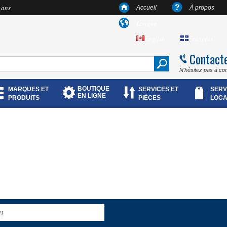
 ans
Accueil
À propos
Langue
English
Français
Contact
N’hésitez pas à co
BOUTIQUE
MARQUES ET
SERVICES ET
SERV
EN LIGNE
PRODUITS
PIÈCES
LOCA