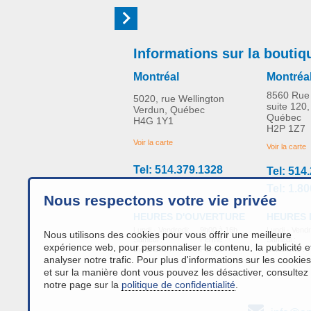
Informations sur la boutiq
Montréal
Montréa
8560 Rue 
5020, rue Wellington
suite 120,
Verdun, Québec
Québec
H4G 1Y1
H2P 1Z7
Voir la carte
Voir la carte
Tel: 514.379.1328
Tel: 514
Tel: 1.8
Nous respectons votre vie privée
HEURES 
HEURES D'OUVERTURE
Lundi - Vendr
Lundi - Vendredi:
9h00 à 16h
Nous utilisons des cookies pour vous offrir une meilleure
Samedi :
Samedi :
Fermé
expérience web, pour personnaliser le contenu, la publicité e
Dimanche :
Dimanche :
Fermé
analyser notre trafic. Pour plus d'informations sur les cookies
et sur la manière dont vous pouvez les désactiver, consultez
notre page sur la
politique de confidentialité
.