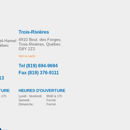
Trois-Rivières
4910 Boul. des Forges,
rid-Hamel
Trois-Rivières, Québec
uébec
G8Y 2Z2
Voir la carte
Tel (819) 694-9694
3
Fax (819) 376-9111
13
TURE
HEURES D'OUVERTURE
à 17h
Lundi - Vendredi:
9h00 à 17h
Samedi :
Fermé
Dimanche :
Fermé