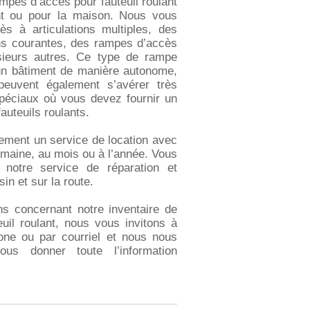
mpes d’accès pour fauteuil roulant
nt ou pour la maison. Nous vous
s à articulations multiples, des
s courantes, des rampes d’accès
usieurs autres. Ce type de rampe
un bâtiment de manière autonome,
 peuvent également s’avérer très
spéciaux où vous devez fournir un
auteuils roulants.
ment un service de location avec
semaine, au mois ou à l’année. Vous
 notre service de réparation et
in et sur la route.
s concernant notre inventaire de
uil roulant, nous vous invitons à
one ou par courriel et nous nous
us donner toute l’information