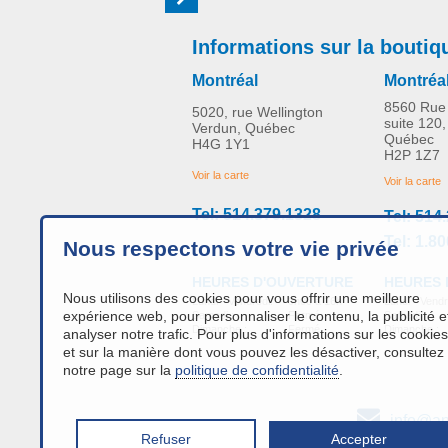
Informations sur la boutiq
Montréal
Montréa
8560 Rue 
5020, rue Wellington
suite 120,
Verdun, Québec
Québec
H4G 1Y1
H2P 1Z7
Voir la carte
Voir la carte
Tel: 514.379.1328
Tel: 514
Tel: 1.8
Nous respectons votre vie privée
HEURES 
HEURES D'OUVERTURE
Nous utilisons des cookies pour vous offrir une meilleure
Lundi - Vendr
Lundi - Vendredi:
9h00 à 16h
expérience web, pour personnaliser le contenu, la publicité e
Samedi :
Samedi :
Fermé
Dimanche :
Dimanche :
Fermé
analyser notre trafic. Pour plus d'informations sur les cookies
et sur la manière dont vous pouvez les désactiver, consultez
notre page sur la
politique de confidentialité
.
info@an
Refuser
Accepter