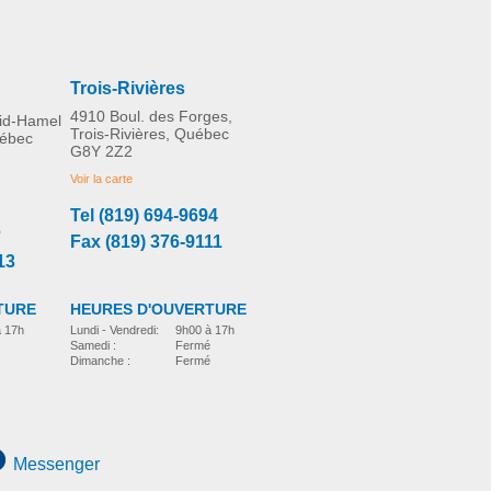
Trois-Rivières
4910 Boul. des Forges,
rid-Hamel
Trois-Rivières, Québec
uébec
G8Y 2Z2
Voir la carte
Tel (819) 694-9694
3
Fax (819) 376-9111
13
TURE
HEURES D'OUVERTURE
à 17h
Lundi - Vendredi:
9h00 à 17h
Samedi :
Fermé
Dimanche :
Fermé
Messenger