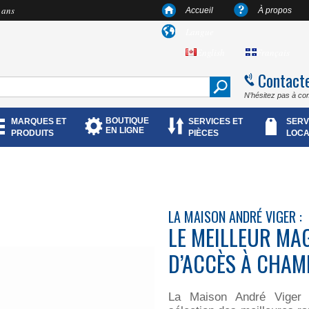
 ans
Accueil
À propos
Langue
English
Français
Contact
N’hésitez pas à co
BOUTIQUE
MARQUES ET
SERVICES ET
SERV
EN LIGNE
PRODUITS
PIÈCES
LOCA
LA MAISON ANDRÉ VIGER :
LE MEILLEUR MA
D’ACCÈS À CHAMB
La Maison André Viger 