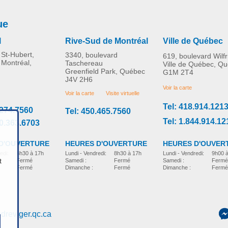
ue
l
Rive-Sud de Montréal
Ville de Québec
St-Hubert,
3340, boulevard
619, boulevard Wilf
 Montréal,
Taschereau
Ville de Québec, Q
Greenfield Park, Québec
G1M 2T4
J4V 2H6
Voir la carte
Voir la carte
Visite virtuelle
Tel: 418.914.121
.274.7560
Tel: 450.465.7560
Tel: 1.844.914.12
00.363.6703
D'OUVERTURE
HEURES D'OUVER
HEURES D'OUVERTURE
edi:
8h30 à 17h
Lundi - Vendredi:
9h00 
Lundi - Vendredi:
8h30 à 17h
t
Fermé
Samedi :
Fermé
Samedi :
Fermé
Fermé
Dimanche :
Fermé
Dimanche :
Fermé
dreviger.qc.ca