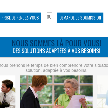
OU
PRISE DE RENDEZ-VOUS
DEMANDE DE SOUMISSION
- NOUS SOMMES LÀ POUR VOUS! -
DES SOLUTIONS ADAPTÉES À VOS BESOINS!
ous prenons le temps de bien comprendre votre situation 
solution, adaptée à vos besoins.