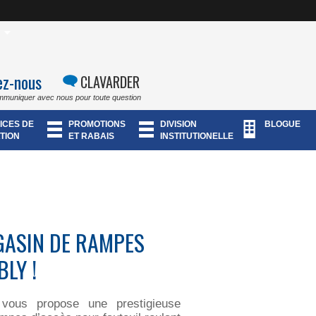
ez-nous
CLAVARDER
mmuniquer avec nous pour toute question
ICES DE
PROMOTIONS
DIVISION
BLOGUE
TION
ET RABAIS
INSTITUTIONELLE
GASIN DE RAMPES
LY !
vous propose une prestigieuse