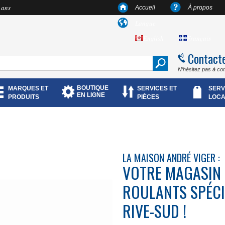
 ans
Accueil
À propos
Langue
English
Français
Contact
N’hésitez pas à co
BOUTIQUE
MARQUES ET
SERVICES ET
SERV
EN LIGNE
PRODUITS
PIÈCES
LOCA
LA MAISON ANDRÉ VIGER :
VOTRE MAGASIN 
ROULANTS SPÉCIA
RIVE-SUD !