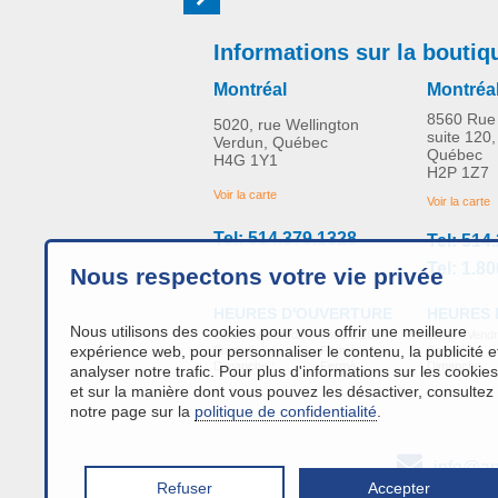
Informations sur la boutiq
Montréal
Montréa
8560 Rue 
5020, rue Wellington
suite 120,
Verdun, Québec
Québec
H4G 1Y1
H2P 1Z7
Voir la carte
Voir la carte
Tel: 514.379.1328
Tel: 514
Tel: 1.8
Nous respectons votre vie privée
HEURES 
HEURES D'OUVERTURE
Nous utilisons des cookies pour vous offrir une meilleure
Lundi - Vendr
Lundi - Vendredi:
9h00 à 16h
expérience web, pour personnaliser le contenu, la publicité e
Samedi :
Samedi :
Fermé
Dimanche :
Dimanche :
Fermé
analyser notre trafic. Pour plus d'informations sur les cookies
et sur la manière dont vous pouvez les désactiver, consultez
notre page sur la
politique de confidentialité
.
info@an
Refuser
Accepter