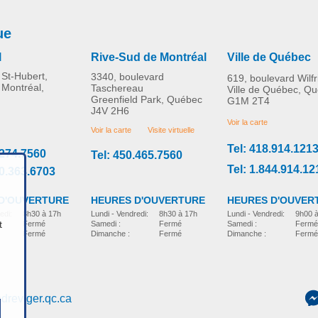
ue
l
Rive-Sud de Montréal
Ville de Québec
St-Hubert,
3340, boulevard
619, boulevard Wilf
 Montréal,
Taschereau
Ville de Québec, Q
Greenfield Park, Québec
G1M 2T4
J4V 2H6
Voir la carte
Voir la carte
Visite virtuelle
Tel: 418.914.121
.274.7560
Tel: 450.465.7560
Tel: 1.844.914.12
00.363.6703
D'OUVERTURE
HEURES D'OUVER
HEURES D'OUVERTURE
edi:
8h30 à 17h
Lundi - Vendredi:
9h00 
Lundi - Vendredi:
8h30 à 17h
t
Fermé
Samedi :
Fermé
Samedi :
Fermé
Fermé
Dimanche :
Fermé
Dimanche :
Fermé
dreviger.qc.ca