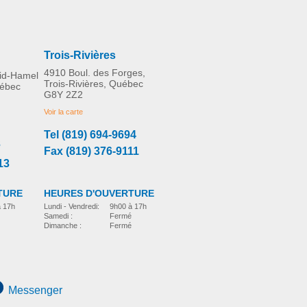
Trois-Rivières
4910 Boul. des Forges,
rid-Hamel
Trois-Rivières, Québec
uébec
G8Y 2Z2
Voir la carte
Tel (819) 694-9694
3
Fax (819) 376-9111
13
TURE
HEURES D'OUVERTURE
à 17h
Lundi - Vendredi:
9h00 à 17h
Samedi :
Fermé
Dimanche :
Fermé
Messenger