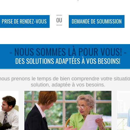
OU
PRISE DE RENDEZ-VOUS
DEMANDE DE SOUMISSION
- NOUS SOMMES LÀ POUR VOUS! -
DES SOLUTIONS ADAPTÉES À VOS BESOINS!
ous prenons le temps de bien comprendre votre situation 
solution, adaptée à vos besoins.