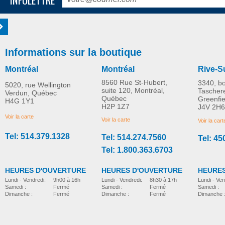
Informations sur la boutique
Montréal
Montréal
Rive-S
8560 Rue St-Hubert,
3340, b
5020, rue Wellington
suite 120, Montréal,
Tascher
Verdun, Québec
Québec
Greenfi
H4G 1Y1
H2P 1Z7
J4V 2H6
Voir la carte
Voir la carte
Voir la cart
Tel: 514.379.1328
Tel: 514.274.7560
Tel: 45
Tel: 1.800.363.6703
HEURES D'OUVERTURE
HEURES D'OUVERTURE
HEURES
Lundi - Vendredi:
8h30 à 17h
Lundi - Vendredi:
9h00 à 16h
Lundi - Ven
Samedi :
Fermé
Samedi :
Fermé
Samedi :
Dimanche :
Fermé
Dimanche :
Fermé
Dimanche 