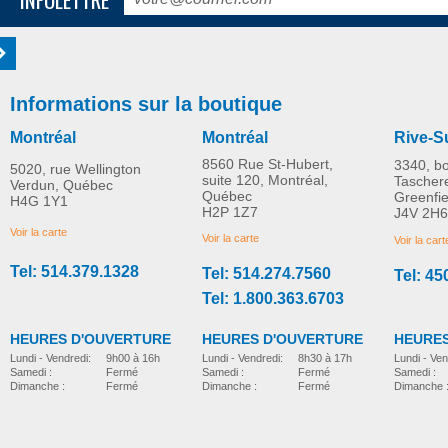
Informations sur la boutique
Montréal
Montréal
Rive-S
8560 Rue St-Hubert,
3340, b
5020, rue Wellington
suite 120, Montréal,
Tascher
Verdun, Québec
Québec
Greenfi
H4G 1Y1
H2P 1Z7
J4V 2H6
Voir la carte
Voir la carte
Voir la cart
Tel: 514.379.1328
Tel: 514.274.7560
Tel: 45
Tel: 1.800.363.6703
HEURES D'OUVERTURE
HEURES D'OUVERTURE
HEURES
Lundi - Vendredi:
8h30 à 17h
Lundi - Vendredi:
9h00 à 16h
Lundi - Ven
Samedi :
Fermé
Samedi :
Fermé
Samedi :
Dimanche :
Fermé
Dimanche :
Fermé
Dimanche 