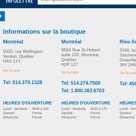
Informations sur la boutique
Montréal
Montréal
Rive-S
8560 Rue St-Hubert,
3340, b
5020, rue Wellington
suite 120, Montréal,
Tascher
Verdun, Québec
Québec
Greenfi
H4G 1Y1
H2P 1Z7
J4V 2H6
Voir la carte
Voir la carte
Voir la cart
Tel: 514.379.1328
Tel: 514.274.7560
Tel: 45
Tel: 1.800.363.6703
HEURES D'OUVERTURE
HEURES D'OUVERTURE
HEURES
Lundi - Vendredi:
8h30 à 17h
Lundi - Vendredi:
9h00 à 16h
Lundi - Ven
Samedi :
Fermé
Samedi :
Fermé
Samedi :
Dimanche :
Fermé
Dimanche :
Fermé
Dimanche 