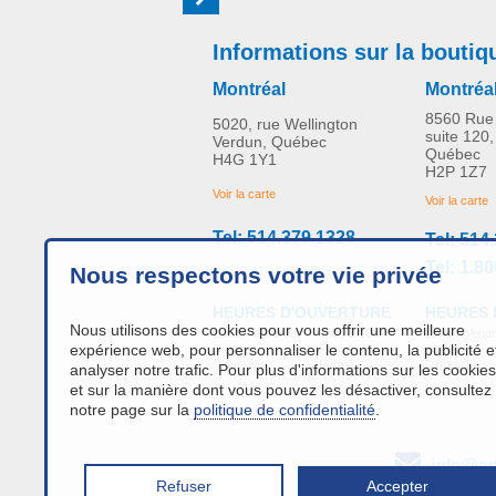
Informations sur la boutiq
Montréal
Montréa
8560 Rue 
5020, rue Wellington
suite 120,
Verdun, Québec
Québec
H4G 1Y1
H2P 1Z7
Voir la carte
Voir la carte
Tel: 514.379.1328
Tel: 514
Tel: 1.8
Nous respectons votre vie privée
HEURES 
HEURES D'OUVERTURE
Nous utilisons des cookies pour vous offrir une meilleure
Lundi - Vendr
Lundi - Vendredi:
9h00 à 16h
expérience web, pour personnaliser le contenu, la publicité e
Samedi :
Samedi :
Fermé
Dimanche :
Dimanche :
Fermé
analyser notre trafic. Pour plus d'informations sur les cookies
et sur la manière dont vous pouvez les désactiver, consultez
notre page sur la
politique de confidentialité
.
info@an
Refuser
Accepter