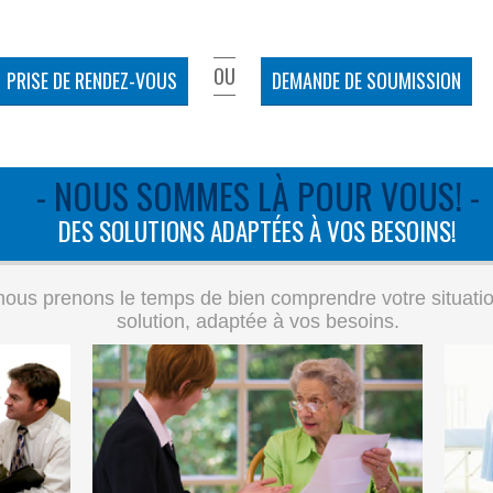
OU
PRISE DE RENDEZ-VOUS
DEMANDE DE SOUMISSION
- NOUS SOMMES LÀ POUR VOUS! -
DES SOLUTIONS ADAPTÉES À VOS BESOINS!
ous prenons le temps de bien comprendre votre situation 
solution, adaptée à vos besoins.