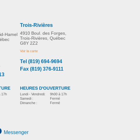
Trois-Rivières
4910 Boul. des Forges,
rid-Hamel
Trois-Rivières, Québec
uébec
G8Y 2Z2
Voir la carte
Tel (819) 694-9694
3
Fax (819) 376-9111
13
TURE
HEURES D'OUVERTURE
à 17h
Lundi - Vendredi:
9h00 à 17h
Samedi :
Fermé
Dimanche :
Fermé
Messenger