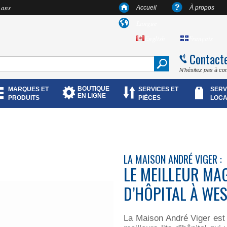
 ans
Accueil
À propos
Langue
English
Français
Contact
N’hésitez pas à co
BOUTIQUE
MARQUES ET
SERVICES ET
SERV
EN LIGNE
PRODUITS
PIÈCES
LOCA
LA MAISON ANDRÉ VIGER :
LE MEILLEUR MAG
D’HÔPITAL À WE
La Maison André Viger est f