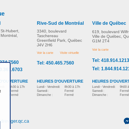
ue
l
Rive-Sud de Montréal
Ville de Québec
St-Hubert,
3340, boulevard
619, boulevard Wilf
 Montréal,
Taschereau
Ville de Québec, Q
Greenfield Park, Québec
G1M 2T4
J4V 2H6
Voir la carte
Voir la carte
Visite virtuelle
Tel: 418.914.121
.274.7560
Tel: 450.465.7560
Tel: 1.844.914.12
00.363.6703
D'OUVERTURE
HEURES D'OUVER
HEURES D'OUVERTURE
edi:
8h30 à 17h
Lundi - Vendredi:
9h00 
Lundi - Vendredi:
8h30 à 17h
t
Fermé
Samedi :
Fermé
Samedi :
Fermé
Fermé
Dimanche :
Fermé
Dimanche :
Fermé
dreviger.qc.ca