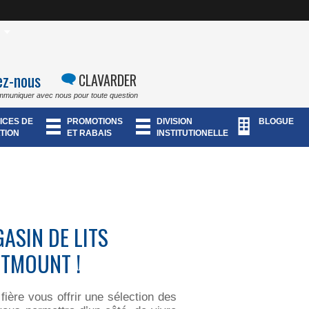
ez-nous
CLAVARDER
mmuniquer avec nous pour toute question
ICES DE
PROMOTIONS
DIVISION
BLOGUE
TION
ET RABAIS
INSTITUTIONELLE
ASIN DE LITS
STMOUNT !
ière vous offrir une sélection des