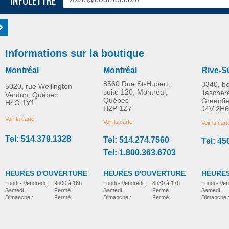
Informations sur la boutique
Montréal
Montréal
Rive-S
8560 Rue St-Hubert,
3340, b
5020, rue Wellington
suite 120, Montréal,
Tascher
Verdun, Québec
Québec
Greenfi
H4G 1Y1
H2P 1Z7
J4V 2H6
Voir la carte
Voir la carte
Voir la cart
Tel: 514.379.1328
Tel: 514.274.7560
Tel: 45
Tel: 1.800.363.6703
HEURES D'OUVERTURE
HEURES D'OUVERTURE
HEURES
Lundi - Vendredi:
8h30 à 17h
Lundi - Vendredi:
9h00 à 16h
Lundi - Ven
Samedi :
Fermé
Samedi :
Fermé
Samedi :
Dimanche :
Fermé
Dimanche :
Fermé
Dimanche 