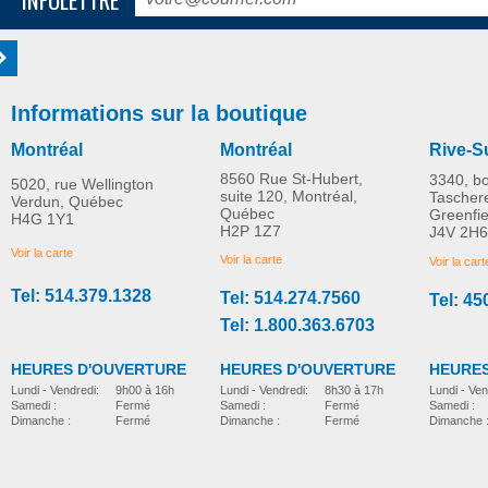
Informations sur la boutique
Montréal
Montréal
Rive-S
8560 Rue St-Hubert,
3340, b
5020, rue Wellington
suite 120, Montréal,
Tascher
Verdun, Québec
Québec
Greenfi
H4G 1Y1
H2P 1Z7
J4V 2H6
Voir la carte
Voir la carte
Voir la cart
Tel: 514.379.1328
Tel: 514.274.7560
Tel: 45
Tel: 1.800.363.6703
HEURES D'OUVERTURE
HEURES D'OUVERTURE
HEURES
Lundi - Vendredi:
8h30 à 17h
Lundi - Vendredi:
9h00 à 16h
Lundi - Ven
Samedi :
Fermé
Samedi :
Fermé
Samedi :
Dimanche :
Fermé
Dimanche :
Fermé
Dimanche 