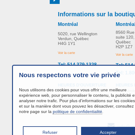
Informations sur la boutiq
Montréal
Montréa
8560 Rue 
5020, rue Wellington
suite 120,
Verdun, Québec
Québec
H4G 1Y1
H2P 1Z7
Voir la carte
Voir la carte
Tel: 514.379.1328
Tel: 514
Tel: 1.8
Nous respectons votre vie privée
HEURES 
HEURES D'OUVERTURE
Nous utilisons des cookies pour vous offrir une meilleure
Lundi - Vendr
Lundi - Vendredi:
9h00 à 16h
expérience web, pour personnaliser le contenu, la publicité e
Samedi :
Samedi :
Fermé
Dimanche :
Dimanche :
Fermé
analyser notre trafic. Pour plus d'informations sur les cookies
et sur la manière dont vous pouvez les désactiver, consultez
notre page sur la
politique de confidentialité
.
info@an
Refuser
Accepter