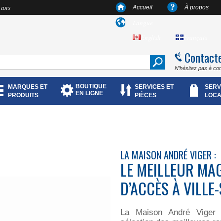
 ans
Accueil
À propos
Langue
English
Français
Contact
N’hésitez pas à co
BOUTIQUE
MARQUES ET
SERVICES ET
SERV
EN LIGNE
PRODUITS
PIÈCES
LOCA
LA MAISON ANDRÉ VIGER :
LE MEILLEUR MA
D’ACCÈS À VILLE
La Maison André Viger 