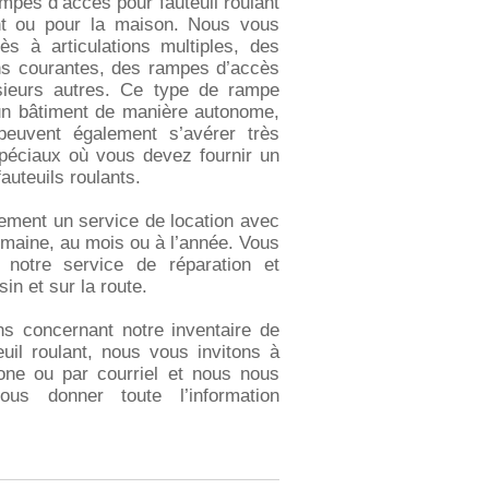
mpes d’accès pour fauteuil roulant
nt ou pour la maison. Nous vous
s à articulations multiples, des
s courantes, des rampes d’accès
usieurs autres. Ce type de rampe
un bâtiment de manière autonome,
 peuvent également s’avérer très
spéciaux où vous devez fournir un
auteuils roulants.
ment un service de location avec
semaine, au mois ou à l’année. Vous
 notre service de réparation et
in et sur la route.
s concernant notre inventaire de
uil roulant, nous vous invitons à
one ou par courriel et nous nous
us donner toute l’information