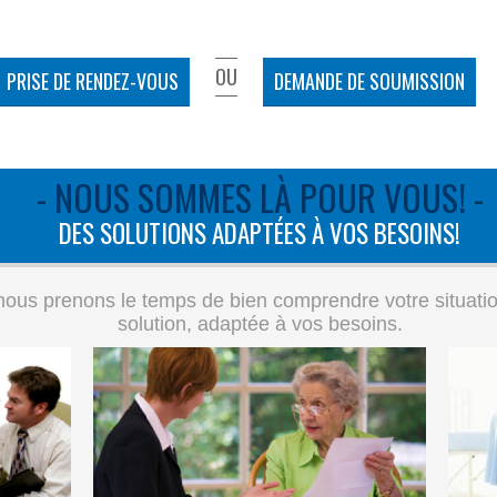
OU
PRISE DE RENDEZ-VOUS
DEMANDE DE SOUMISSION
- NOUS SOMMES LÀ POUR VOUS! -
DES SOLUTIONS ADAPTÉES À VOS BESOINS!
ous prenons le temps de bien comprendre votre situation 
solution, adaptée à vos besoins.