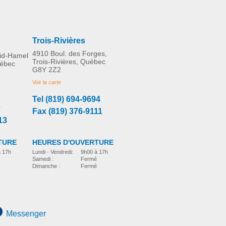
Trois-Rivières
4910 Boul. des Forges,
rid-Hamel
Trois-Rivières, Québec
uébec
G8Y 2Z2
Voir la carte
Tel (819) 694-9694
3
Fax (819) 376-9111
13
TURE
HEURES D'OUVERTURE
à 17h
Lundi - Vendredi:
9h00 à 17h
Samedi :
Fermé
Dimanche :
Fermé
Messenger