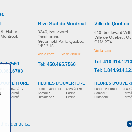
ue
l
Rive-Sud de Montréal
Ville de Québec
St-Hubert,
3340, boulevard
619, boulevard Wilf
 Montréal,
Taschereau
Ville de Québec, Q
Greenfield Park, Québec
G1M 2T4
J4V 2H6
Voir la carte
Voir la carte
Visite virtuelle
Tel: 418.914.121
.274.7560
Tel: 450.465.7560
Tel: 1.844.914.12
00.363.6703
D'OUVERTURE
HEURES D'OUVER
HEURES D'OUVERTURE
edi:
8h30 à 17h
Lundi - Vendredi:
9h00 
Lundi - Vendredi:
8h30 à 17h
t
Fermé
Samedi :
Fermé
Samedi :
Fermé
Fermé
Dimanche :
Fermé
Dimanche :
Fermé
dreviger.qc.ca