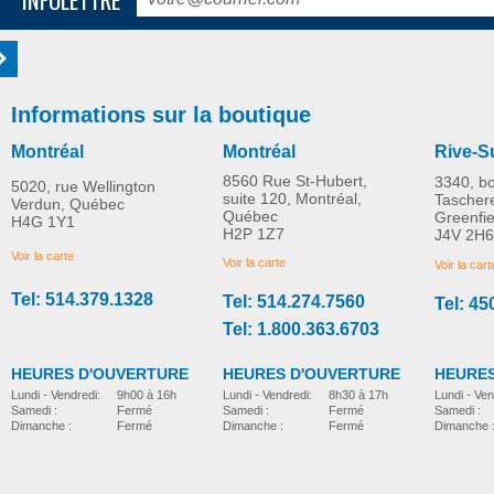
Informations sur la boutique
Montréal
Montréal
Rive-S
8560 Rue St-Hubert,
3340, b
5020, rue Wellington
suite 120, Montréal,
Tascher
Verdun, Québec
Québec
Greenfi
H4G 1Y1
H2P 1Z7
J4V 2H6
Voir la carte
Voir la carte
Voir la cart
Tel: 514.379.1328
Tel: 514.274.7560
Tel: 45
Tel: 1.800.363.6703
HEURES D'OUVERTURE
HEURES D'OUVERTURE
HEURES
Lundi - Vendredi:
8h30 à 17h
Lundi - Vendredi:
9h00 à 16h
Lundi - Ven
Samedi :
Fermé
Samedi :
Fermé
Samedi :
Dimanche :
Fermé
Dimanche :
Fermé
Dimanche 