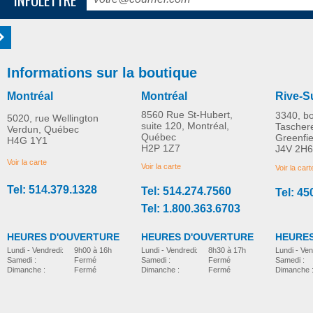
Informations sur la boutique
Montréal
Montréal
Rive-S
8560 Rue St-Hubert,
3340, b
5020, rue Wellington
suite 120, Montréal,
Tascher
Verdun, Québec
Québec
Greenfi
H4G 1Y1
H2P 1Z7
J4V 2H6
Voir la carte
Voir la carte
Voir la cart
Tel: 514.379.1328
Tel: 514.274.7560
Tel: 45
Tel: 1.800.363.6703
HEURES D'OUVERTURE
HEURES D'OUVERTURE
HEURES
Lundi - Vendredi:
8h30 à 17h
Lundi - Vendredi:
9h00 à 16h
Lundi - Ven
Samedi :
Fermé
Samedi :
Fermé
Samedi :
Dimanche :
Fermé
Dimanche :
Fermé
Dimanche 