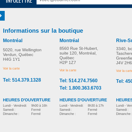
Informations sur la boutique
Montréal
Montréal
Rive-S
8560 Rue St-Hubert,
3340, b
5020, rue Wellington
suite 120, Montréal,
Tascher
Verdun, Québec
Québec
Greenfi
H4G 1Y1
H2P 1Z7
J4V 2H6
Voir la carte
Voir la carte
Voir la cart
Tel: 514.379.1328
Tel: 514.274.7560
Tel: 45
Tel: 1.800.363.6703
HEURES D'OUVERTURE
HEURES D'OUVERTURE
HEURES
Lundi - Vendredi:
8h30 à 17h
Lundi - Vendredi:
9h00 à 16h
Lundi - Ven
Samedi :
Fermé
Samedi :
Fermé
Samedi :
Dimanche :
Fermé
Dimanche :
Fermé
Dimanche 