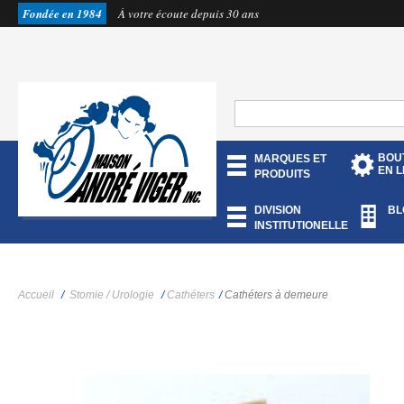
Fondée en 1984
À votre écoute depuis 30 ans
BOU
MARQUES ET
EN L
PRODUITS
DIVISION
BL
INSTITUTIONELLE
Accueil
/
Stomie / Urologie
/
Cathéters
/
Cathéters à demeure