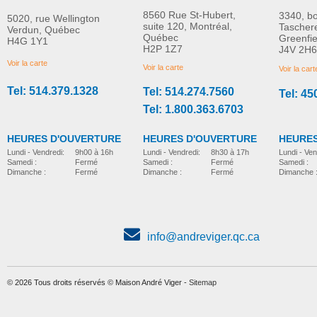
8560 Rue St-Hubert,
3340, b
5020, rue Wellington
suite 120, Montréal,
Tascher
Verdun, Québec
Québec
Greenfi
H4G 1Y1
H2P 1Z7
J4V 2H6
Voir la carte
Voir la carte
Voir la cart
Tel: 514.379.1328
Tel: 514.274.7560
Tel: 45
Tel: 1.800.363.6703
HEURES D'OUVERTURE
HEURES D'OUVERTURE
HEURES
Lundi - Vendredi:
8h30 à 17h
Lundi - Vendredi:
9h00 à 16h
Lundi - Ven
Samedi :
Fermé
Samedi :
Fermé
Samedi :
Dimanche :
Fermé
Dimanche :
Fermé
Dimanche 
info@andreviger.qc.ca
© 2026 Tous droits réservés © Maison André Viger -
Sitemap