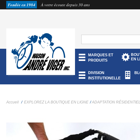
Fondée en 1984
À votre écoute depuis 30 ans
BOU
MARQUES ET
EN L
PRODUITS
DIVISION
BL
INSTITUTIONELLE
Accueil
/
EXPLOREZ LA BOUTIQUE EN LIGNE
/
ADAPTATION RÉSIDENTIE