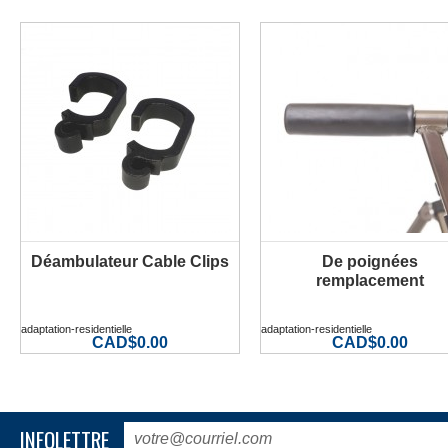
Déambulateur Cable Clips
De poignées
PLUS D'INFORMATION
PLUS D'INFORMATION
remplacement
adaptation-residentielle
adaptation-residentielle
CAD$0.00
CAD$0.00
INFOLETTRE