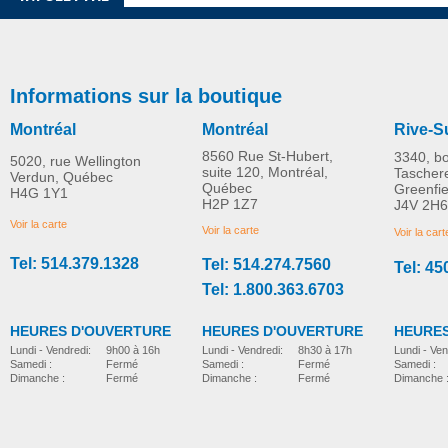
Informations sur la boutique
Montréal
Montréal
Rive-S
8560 Rue St-Hubert,
3340, b
5020, rue Wellington
suite 120, Montréal,
Tascher
Verdun, Québec
Québec
Greenfi
H4G 1Y1
Coussin de siège pivotant
Vue panoramique arrié
H2P 1Z7
J4V 2H6
PLUS D'INFORMATION
PLUS D'INFORMATION
- Beige
Miroir
Voir la carte
Voir la carte
Voir la cart
Tel: 514.379.1328
Tel: 514.274.7560
Tel: 45
adaptation-residentielle
adaptation-residentielle
CAD$0.00
CAD$0.00
Tel: 1.800.363.6703
HEURES D'OUVERTURE
HEURES D'OUVERTURE
HEURES
Lundi - Vendredi:
8h30 à 17h
Lundi - Vendredi:
9h00 à 16h
Lundi - Ven
Samedi :
Fermé
Samedi :
Fermé
Samedi :
Dimanche :
Fermé
Dimanche :
Fermé
Dimanche 