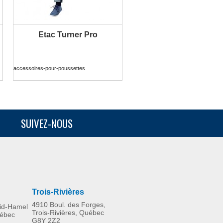
Etac Turner Pro
PLUS D'INFORMATION
accessoires-pour-poussettes
SUIVEZ-NOUS
Trois-Rivières
4910 Boul. des Forges,
rid-Hamel
Trois-Rivières, Québec
uébec
G8Y 2Z2