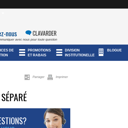
ez-nous
CLAVARDER
mmuniquer avec nous pour toute question
ICES DE
PROMOTIONS
DIVISION
BLOGUE
TION
ET RABAIS
INSTITUTIONELLE
Partager
Imprimer
 SÉPARÉ
ESTIONS?