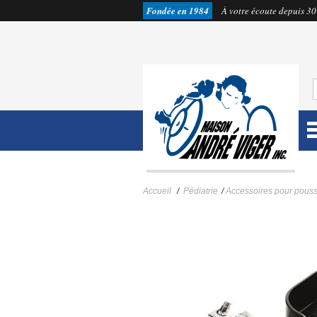
Fondée en 1984
À votre écoute depuis 30
Accueil
/
Pédiatrie
/
Accessoires pour pouss