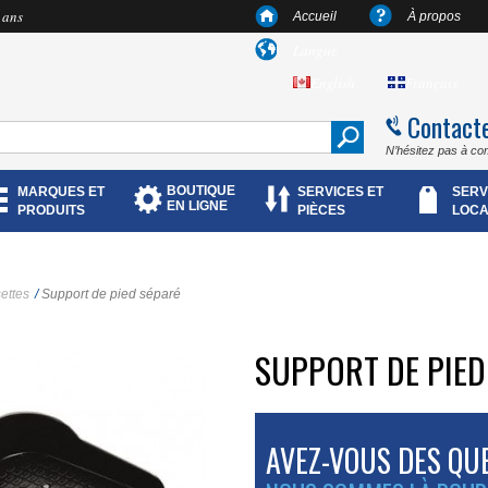
 ans
Accueil
À propos
Langue
English
Français
Contact
N’hésitez pas à co
BOUTIQUE
MARQUES ET
SERVICES ET
SERV
EN LIGNE
PRODUITS
PIÈCES
LOCA
ettes
/
Support de pied séparé
SUPPORT DE PIED
AVEZ-VOUS DES QU