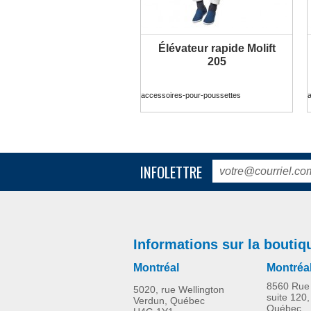
Élévateur rapide Molift
PLUS D'INFORMATION
205
accessoires-pour-poussettes
INFOLETTRE
Informations sur la boutiq
Montréal
Montréa
8560 Rue 
5020, rue Wellington
suite 120,
Verdun, Québec
Québec