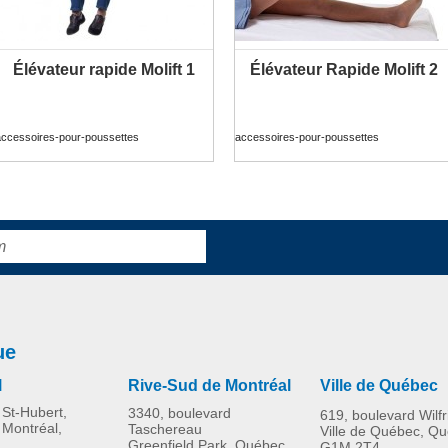
Élévateur rapide Molift 1
Élévateur Rapide Molift 2
PLUS D'INFORMATION
PLUS D'INFORMATION
accessoires-pour-poussettes
accessoires-pour-poussettes
ue
l
Rive-Sud de Montréal
Ville de Québec
St-Hubert,
3340, boulevard
619, boulevard Wilf
 Montréal,
Taschereau
Ville de Québec, Q
Greenfield Park, Québec
G1M 2T4