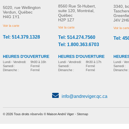
8560 Rue St-Hubert,
3340, b
5020, rue Wellington
suite 120, Montréal,
Tascher
Verdun, Québec
Québec
Greenfi
H4G 1Y1
Filet à dos Moyen Molift
Molift EvoSling FlexiSt
H2P 1Z7
J4V 2H6
PLUS D'INFORMATION
PLUS D'INFORMATION
EvoSling Rembourré
Voir la carte
Voir la carte
Voir la cart
Tel: 514.379.1328
Tel: 514.274.7560
Tel: 45
accessoires-pour-leve-personne
accessoires-pour-leve-personne
Tel: 1.800.363.6703
HEURES D'OUVERTURE
HEURES D'OUVERTURE
HEURES
Lundi - Vendredi:
8h30 à 17h
Lundi - Vendredi:
9h00 à 16h
Lundi - Ven
Samedi :
Fermé
Samedi :
Fermé
Samedi :
Dimanche :
Fermé
Dimanche :
Fermé
Dimanche 
info@andreviger.qc.ca
© 2026 Tous droits réservés © Maison André Viger -
Sitemap