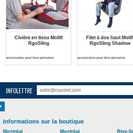
Civière en tissu Molift
Filet à dos haut Molif
PLUS D'INFORMATION
PLUS D'INFORMATION
RgoSling
RgoSling Shadow
accessoires-pour-leve-personne
accessoires-pour-leve-personne
INFOLETTRE
Informations sur la boutique
Montréal
Montréal
Rive-S