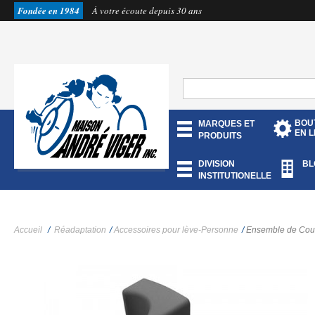
Fondée en 1984
À votre écoute depuis 30 ans
BOU
MARQUES ET
EN L
PRODUITS
DIVISION
BL
INSTITUTIONELLE
Accueil
/
Réadaptation
/
Accessoires pour lève-Personne
/
Ensemble de Cou