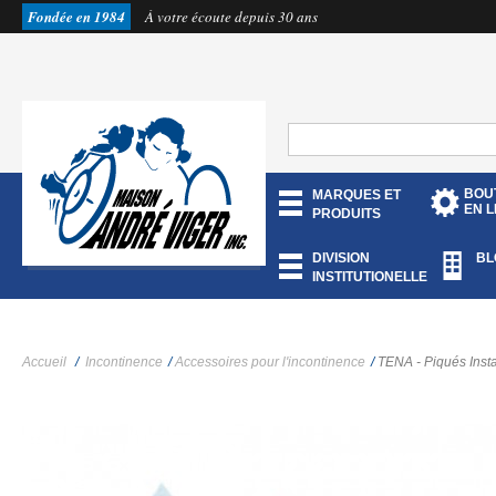
Fondée en 1984
À votre écoute depuis 30 ans
BOU
MARQUES ET
EN L
PRODUITS
DIVISION
BL
INSTITUTIONELLE
Accueil
/
Incontinence
/
Accessoires pour l'incontinence
/
TENA - Piqués Insta