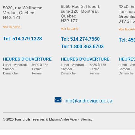
8560 Rue St-Hubert,
3340, b
5020, rue Wellington
suite 120, Montréal,
Tascher
Verdun, Québec
Québec
Greenfi
H4G 1Y1
Cregrave me nettoyante
Crème barrière TEN
H2P 1Z7
J4V 2H6
PLUS D'INFORMATION
PLUS D'INFORMATION
TENA ProSkin
PROskin pour la pea
Voir la carte
Voir la carte
Voir la cart
fragile
Tel: 514.379.1328
Tel: 514.274.7560
Tel: 45
accessoires-pour-l-incontinence
accessoires-pour-l-incontinence
Tel: 1.800.363.6703
HEURES D'OUVERTURE
HEURES D'OUVERTURE
HEURES
Lundi - Vendredi:
8h30 à 17h
Lundi - Vendredi:
9h00 à 16h
Lundi - Ven
Samedi :
Fermé
Samedi :
Fermé
Samedi :
Dimanche :
Fermé
Dimanche :
Fermé
Dimanche 
info@andreviger.qc.ca
© 2026 Tous droits réservés © Maison André Viger -
Sitemap