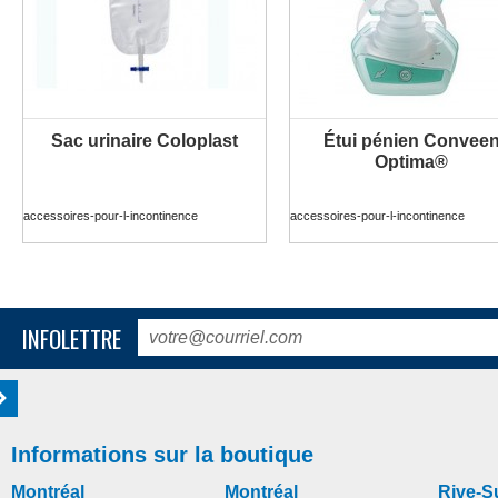
Sac urinaire Coloplast
Étui pénien Convee
PLUS D'INFORMATION
PLUS D'INFORMATION
Optima®
accessoires-pour-l-incontinence
accessoires-pour-l-incontinence
INFOLETTRE
Informations sur la boutique
Montréal
Montréal
Rive-S