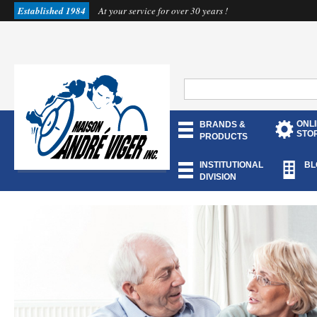
Established 1984
At your service for over 30 years !
ONL
BRANDS &
STO
PRODUCTS
INSTITUTIONAL
BL
DIVISION