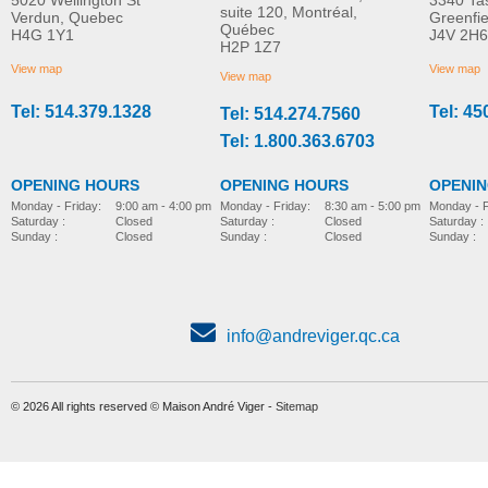
5020 Wellington St
3340 Ta
suite 120, Montréal,
Verdun, Quebec
Greenfi
Québec
H4G 1Y1
J4V 2H6
H2P 1Z7
View map
View map
View map
Tel: 514.379.1328
Tel: 45
Tel: 514.274.7560
Tel: 1.800.363.6703
OPENING HOURS
OPENING HOURS
OPENI
Monday - Friday:
8:30 am - 5:00 pm
Monday - Friday:
9:00 am - 4:00 pm
Monday - F
Saturday :
Closed
Saturday :
Closed
Saturday :
Sunday :
Closed
Sunday :
Closed
Sunday :
info@andreviger.qc.ca
© 2026 All rights reserved © Maison André Viger -
Sitemap