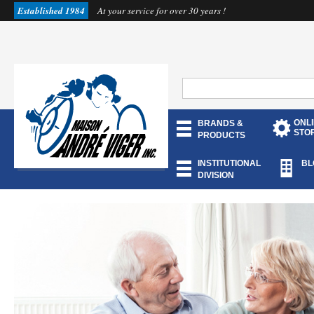
Established 1984
At your service for over 30 years !
ONL
BRANDS &
STO
PRODUCTS
INSTITUTIONAL
BL
DIVISION