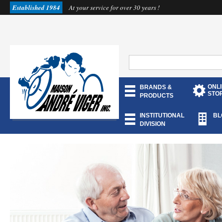
Established 1984
At your service for over 30 years !
ONL
BRANDS &
STO
PRODUCTS
INSTITUTIONAL
BL
DIVISION