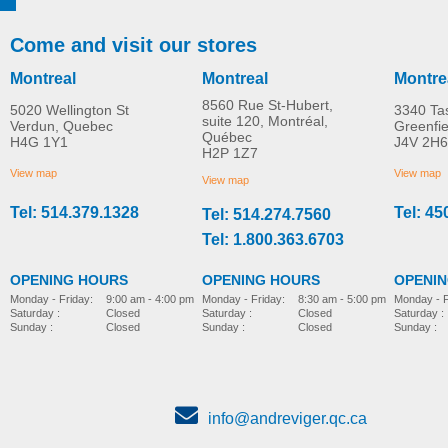
Come and visit our stores
Montreal
Montreal
Montre
8560 Rue St-Hubert,
5020 Wellington St
3340 Ta
suite 120, Montréal,
Verdun, Quebec
Greenfi
Québec
H4G 1Y1
J4V 2H6
H2P 1Z7
View map
View map
View map
Tel: 514.379.1328
Tel: 45
Tel: 514.274.7560
Tel: 1.800.363.6703
OPENING HOURS
OPENING HOURS
OPENI
Monday - Friday:
8:30 am - 5:00 pm
Monday - Friday:
9:00 am - 4:00 pm
Monday - F
Saturday :
Closed
Saturday :
Closed
Saturday :
Sunday :
Closed
Sunday :
Closed
Sunday :
info@andreviger.qc.ca