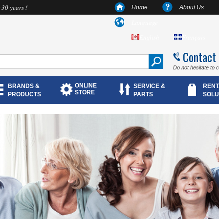
 30 years !
Home
About Us
Language
English
Français
Contact
Do not hesitate to 
ONLINE
BRANDS &
SERVICE &
RENT
STORE
PRODUCTS
PARTS
SOLU