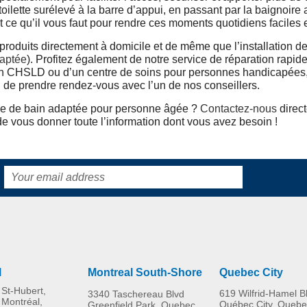
 toilette surélevé à la barre d’appui, en passant par la baignoire
ce qu’il vous faut pour rendre ces moments quotidiens faciles 
 produits directement à domicile et de même que l’installation d
aptée
). Profitez également de notre service de réparation rapide
 d’un CHSLD ou d’un centre de soins pour personnes handicapées,
 de prendre rendez-vous avec l’un de nos conseillers.
lle de bain adaptée pour personne âgée ?
Contactez-nous
direct
de vous donner toute l’information dont vous avez besoin !
l
Montreal South-Shore
Quebec City
St-Hubert,
619 Wilfrid-Hamel B
3340 Taschereau Blvd
 Montréal,
Québec City, Quebe
Greenfield Park, Quebec