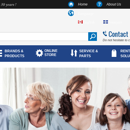
 30 years !
Home
About Us
Language
English
Français
Contact
Do not hesitate to 
ONLINE
BRANDS &
SERVICE &
RENT
STORE
PRODUCTS
PARTS
SOLU