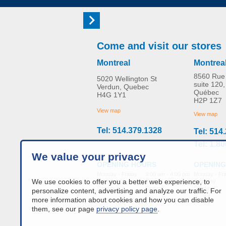
Come and visit our stores
Montreal
Montrea
8560 Rue 
5020 Wellington St
suite 120,
Verdun, Quebec
Québec
H4G 1Y1
H2P 1Z7
View map
View map
Tel: 514.379.1328
Tel: 514
Tel: 1.8
We value your privacy
OPENING
OPENING HOURS
Monday - Fri
Monday - Friday:
9:00 am - 4:00 pm
We use cookies to offer you a better web experience, to
Saturday :
Saturday :
Closed
Sunday :
Sunday :
Closed
personalize content, advertising and analyze our traffic. For
more information about cookies and how you can disable
them, see our page
privacy policy page
.