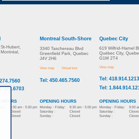
l
Montreal South-Shore
Quebec City
St-Hubert,
619 Wilfrid-Hamel B
3340 Taschereau Blvd
 Montréal,
Québec City, Quebe
Greenfield Park, Quebec
G1M 2T4
J4V 2H6
View map
View map
Virtual tour
Tel: 418.914.121
Tel: 450.465.7560
.274.7560
Tel: 1.844.914.12
00.363.6703
 HOURS
OPENING HOURS
OPENING HOURS
day:
8:30 am - 5:00 pm
Monday - Friday:
9:00 a
Monday - Friday:
8:30 am - 5:00 pm
Closed
Saturday :
Close
Saturday :
Closed
Closed
Sunday :
Close
Sunday :
Closed