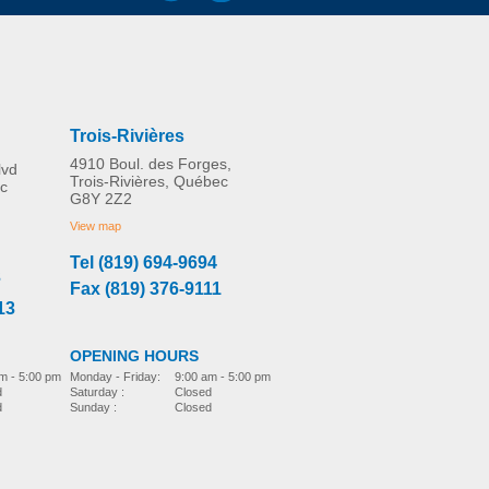
Trois-Rivières
4910 Boul. des Forges,
lvd
Trois-Rivières, Québec
c
G8Y 2Z2
View map
Tel (819) 694-9694
3
Fax (819) 376-9111
13
OPENING HOURS
m - 5:00 pm
Monday - Friday:
9:00 am - 5:00 pm
d
Saturday :
Closed
d
Sunday :
Closed