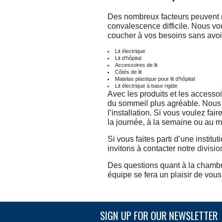
Des nombreux facteurs peuvent nu
convalescence difficile. Nous v
coucher à vos besoins sans avoi
Lit électrique
Lit d’hôpital
Accessoires de lit
Côtés de lit
Matelas plastique pour lit d’hôpital
Lit électrique à base rigide
Avec les produits et les access
du sommeil plus agréable. Nous ef
l’installation. Si vous voulez fai
la journée, à la semaine ou au m
Si vous faites parti d’une inst
invitons à contacter notre
divisio
Des questions quant à la chamb
équipe se fera un plaisir de vous
SIGN UP FOR OUR NEWSLETTER