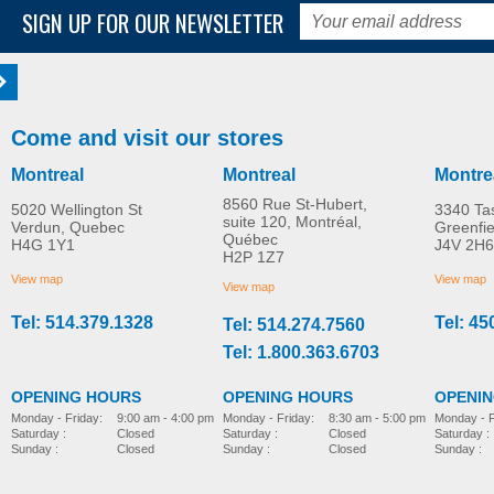
SIGN UP FOR OUR NEWSLETTER
Come and visit our stores
Montreal
Montreal
Montre
8560 Rue St-Hubert,
5020 Wellington St
3340 Ta
suite 120, Montréal,
Verdun, Quebec
Greenfi
Québec
H4G 1Y1
J4V 2H6
H2P 1Z7
View map
View map
View map
Tel: 514.379.1328
Tel: 45
Tel: 514.274.7560
Tel: 1.800.363.6703
OPENING HOURS
OPENING HOURS
OPENI
Monday - Friday:
8:30 am - 5:00 pm
Monday - Friday:
9:00 am - 4:00 pm
Monday - F
Saturday :
Closed
Saturday :
Closed
Saturday :
Sunday :
Closed
Sunday :
Closed
Sunday :