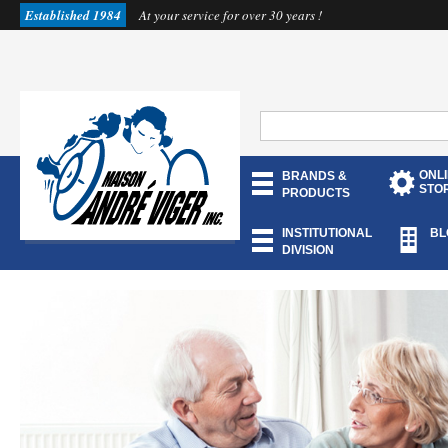
Established 1984
At your service for over 30 years !
ONL
BRANDS &
STO
PRODUCTS
INSTITUTIONAL
BL
DIVISION