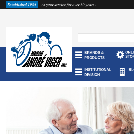
Established 1984
At your service for over 30 years !
ONL
BRANDS &
STO
PRODUCTS
INSTITUTIONAL
BL
DIVISION