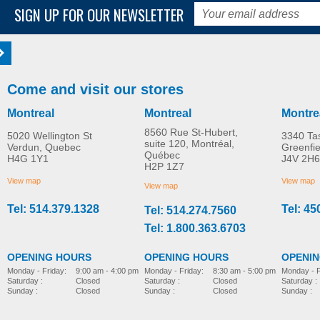
SIGN UP FOR OUR NEWSLETTER
Come and visit our stores
Montreal
Montreal
Montre
8560 Rue St-Hubert,
5020 Wellington St
3340 Ta
suite 120, Montréal,
Verdun, Quebec
Greenfi
Québec
H4G 1Y1
J4V 2H6
H2P 1Z7
View map
View map
View map
Tel: 514.379.1328
Tel: 45
Tel: 514.274.7560
Tel: 1.800.363.6703
OPENING HOURS
OPENING HOURS
OPENI
Monday - Friday:
8:30 am - 5:00 pm
Monday - Friday:
9:00 am - 4:00 pm
Monday - F
Saturday :
Closed
Saturday :
Closed
Saturday :
Sunday :
Closed
Sunday :
Closed
Sunday :