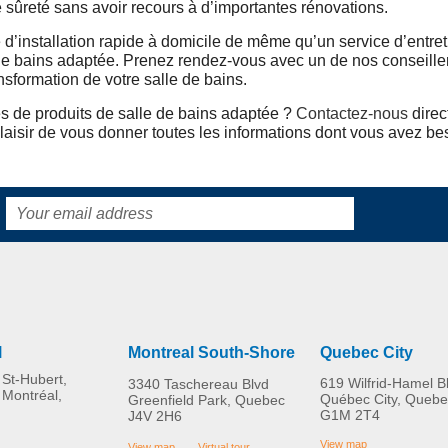
e sûreté sans avoir recours à d’importantes rénovations.
’installation rapide à domicile de même qu’un service d’entreti
de bains adaptée. Prenez rendez-vous avec un de nos conseiller
nsformation de votre salle de bains.
s de produits de salle de bains adaptée ?
Contactez-nous
dire
plaisir de vous donner toutes les informations dont vous avez be
l
Montreal South-Shore
Quebec City
St-Hubert,
619 Wilfrid-Hamel B
3340 Taschereau Blvd
 Montréal,
Québec City, Quebe
Greenfield Park, Quebec
G1M 2T4
J4V 2H6
View map
View map
Virtual tour