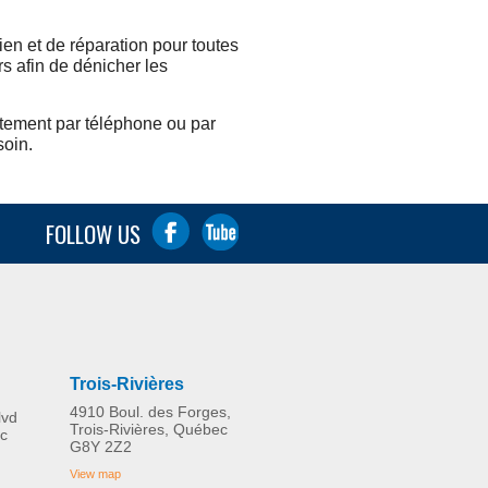
en et de réparation pour toutes
s afin de dénicher les
ctement par téléphone ou par
soin.
FOLLOW US
Trois-Rivières
4910 Boul. des Forges,
lvd
Trois-Rivières, Québec
c
G8Y 2Z2
View map