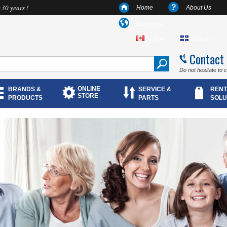
 30 years !
Home
About Us
Language
English
Français
Contact
Do not hesitate to 
ONLINE
BRANDS &
SERVICE &
RENT
STORE
PRODUCTS
PARTS
SOLU