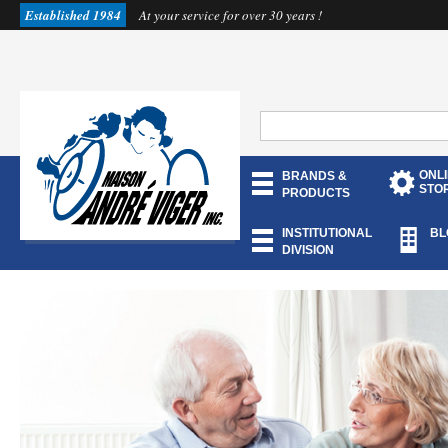
Established 1984
At your service for over 30 years !
ONL
BRANDS &
STO
PRODUCTS
INSTITUTIONAL
BL
DIVISION