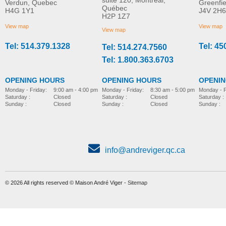
suite 120, Montréal,
Verdun, Quebec
Greenfi
Québec
H4G 1Y1
J4V 2H6
H2P 1Z7
View map
View map
View map
Tel: 514.379.1328
Tel: 45
Tel: 514.274.7560
Tel: 1.800.363.6703
OPENING HOURS
OPENING HOURS
OPENI
Monday - Friday:
8:30 am - 5:00 pm
Monday - Friday:
9:00 am - 4:00 pm
Monday - F
Saturday :
Closed
Saturday :
Closed
Saturday :
Sunday :
Closed
Sunday :
Closed
Sunday :
info@andreviger.qc.ca
© 2026 All rights reserved © Maison André Viger -
Sitemap